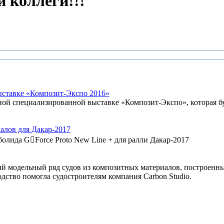
 коллеги!!!
ыставке «Композит-Экспо 2016»
 специализированной выставке «Композит-Экспо», которая буд
алов для Дакар-2017
болида G￾Force Proto New Line + для ралли Дакар-2017
модельный ряд судов из композитных материалов, построенны
дство помогла судостроителям компания Carbon Studio.