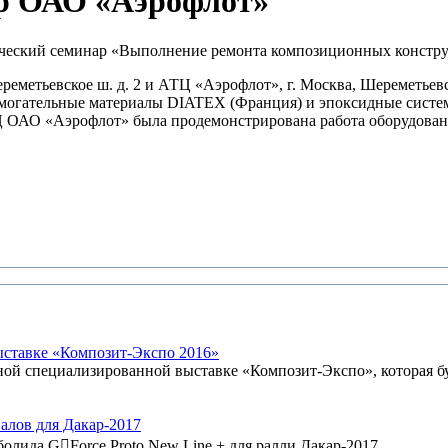
р ОАО «Аэрофлот»
ический семинар «Выполнение ремонта композиционных констру
еметьевское ш. д. 2 и АТЦ «Аэрофлот», г. Москва, Шереметьевск
омогательные материалы DIATEX (Франция) и эпоксидные систе
Ц ОАО «Аэрофлот» была продемонстрирована работа оборудовани
ыставке «Композит-Экспо 2016»
 специализированной выставке «Композит-Экспо», которая буд
алов для Дакар-2017
болида G￾Force Proto New Line + для ралли Дакар-2017