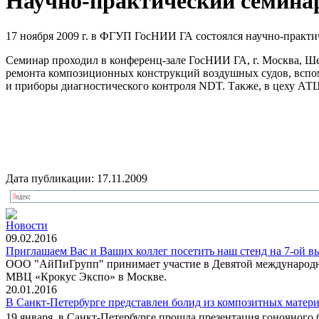
Научно-практический семина
17 ноября 2009 г. в ФГУП ГосНИИ ГА состоялся научно-практ
Семинар проходил в конференц-зале ГосНИИ ГА, г. Москва, Шер
ремонта композиционных конструкций воздушных судов, всп
и приборы диагностического контроля NDT. Также, в цеху АТ
Дата публикации: 17.11.2009
Новости
09.02.2016
Приглашаем Вас и Ваших коллег посетить наш стенд на 7-ой в
ООО "АйПиГрупп" принимает участие в Девятой международной
МВЦ «Крокус Экспо» в Москве.
20.01.2016
В Санкт-Петербурге представлен болид из композитных матери
19 января, в Санкт-Петербурге прошла презентация гоночного 