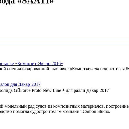
вода «SAATI»
ыставке «Композит-Экспо 2016»
 специализированной выставке «Композит-Экспо», которая буд
алов для Дакар-2017
болида G￾Force Proto New Line + для ралли Дакар-2017
модельный ряд судов из композитных материалов, построенны
дство помогла судостроителям компания Carbon Studio.