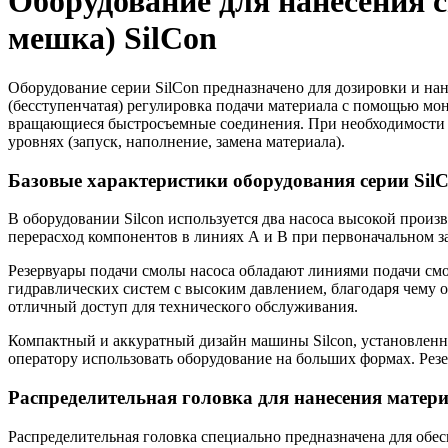
Оборудование для нанесения 
мешка) SilCon
Оборудование серии SilCon предназначено для дозировки и на
(бесступенчатая) регулировка подачи материала с помощью мо
вращающиеся быстросъемные соединения. При необходимости б
уровнях (запуск, наполнение, замена материала).
Базовые характеристики оборудования серии Sil
В оборудовании Silcon используется два насоса высокой произ
перерасход компонентов в линиях А и В при первоначальном з
Резервуары подачи смолы насоса обладают линиями подачи см
гидравлических систем с высоким давлением, благодаря чему 
отличный доступ для технического обслуживания.
Компактный и аккуратный дизайн машины Silcon, установлен
оператору использовать оборудование на больших формах. Рез
Распределительная головка для нанесения матер
Распределительная головка специально предназначена для обе