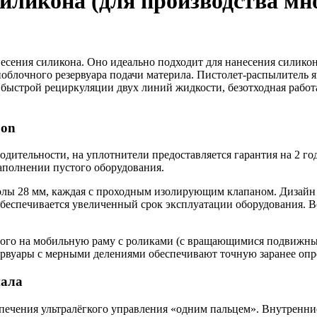
силикона (для производства мн
несения силикона. Оно идеально подходит для нанесения силико
ноблочного резервуара подачи материла. Пистолет-распылитель я
ыстрой рециркуляции двух линий жидкости, безотходная работа
Con
водительности, на уплотнители предоставляется гарантия на 2 
аполнении пустого оборудования.
олы 28 мм, каждая с проходным изолирующим клапаном. Дизайн 
обеспечивается увеличенный срок эксплуатации оборудования. В
ного на мобильную раму с роликами (с вращающимися подвижны
ервуары с мерными делениями обеспечивают точную заранее опр
иала
спечения ультралёгкого управления «одним пальцем». Внутренн