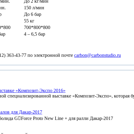
/мин.
До 2 кг/мин
ин.
150 л/мин
р
До 6 бар
55 кг
0*800
700*800*800
бар
4 – 6,5 бар
2) 363-43-77 по электронной почте
carbon@carbonstudio.ru
ыставке «Композит-Экспо 2016»
 специализированной выставке «Композит-Экспо», которая буд
алов для Дакар-2017
болида G￾Force Proto New Line + для ралли Дакар-2017