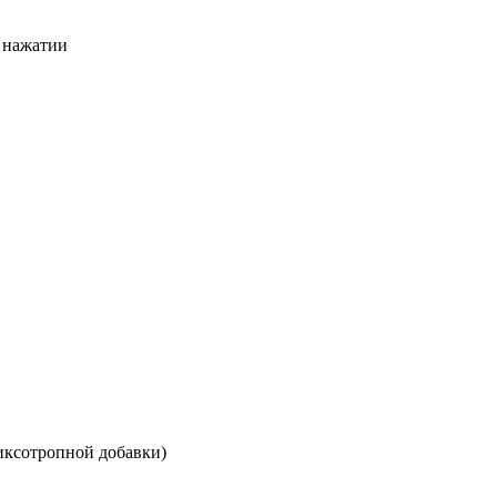
и нажатии
 тиксотропной добавки)