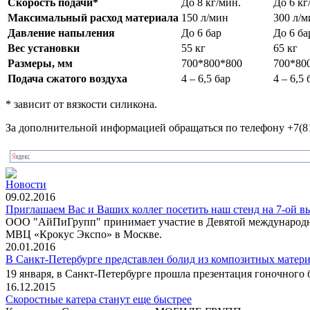
Скорость подачи*
До 8 кг/мин.
До 6 кг
Максимальный расход материала
150 л/мин
300 л/м
Давление напыления
До 6 бар
До 6 ба
Вес установки
55 кг
65 кг
Размеры, мм
700*800*800
700*80
Подача сжатого воздуха
4 – 6,5 бар
4 – 6,5 
* зависит от вязкости силикона.
За дополнительной информацией обращаться по телефону +7(81
Новости
09.02.2016
Приглашаем Вас и Ваших коллег посетить наш стенд на 7-ой в
ООО "АйПиГрупп" принимает участие в Девятой международной
МВЦ «Крокус Экспо» в Москве.
20.01.2016
В Санкт-Петербурге представлен болид из композитных матери
19 января, в Санкт-Петербурге прошла презентация гоночного 
16.12.2015
Скоростные катера станут еще быстрее