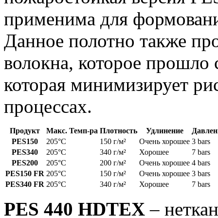
применима для формовани
Данное полотно также пр
волокна, которое прошло 
которая минимизирует рис
процессах.
Продукт
Макс. Темп-ра
Плотность
Удлинение
Давлен
PES150
205°C
150 г/м²
Очень хорошее
3 bars
PES340
205°C
340 г/м²
Хорошее
7 bars
PES200
205°C
200 г/м²
Очень хорошее
4 bars
PES150 FR
205°C
150 г/м²
Очень хорошее
3 bars
PES340 FR
205°C
340 г/м²
Хорошее
7 bars
PES 440 HDTEX
– неткан