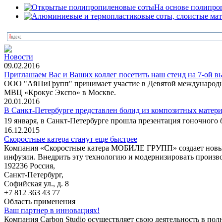
На основе полипро
Новости
09.02.2016
Приглашаем Вас и Ваших коллег посетить наш стенд на 7-ой в
ООО "АйПиГрупп" принимает участие в Девятой международной
МВЦ «Крокус Экспо» в Москве.
20.01.2016
В Санкт-Петербурге представлен болид из композитных матери
19 января, в Санкт-Петербурге прошла презентация гоночного 
16.12.2015
Скоростные катера станут еще быстрее
Компания «Скоростные катера МОБИЛЕ ГРУПП» создает новый 
инфузии. Внедрить эту технологию и модернизировать произво
192236 Россия,
Санкт-Петербург,
Софийская ул., д. 8
+7 812 363 43 77
Область применения
Ваш партнер в инновациях!
Компания Carbon Studio осуществляет свою деятельность в пол