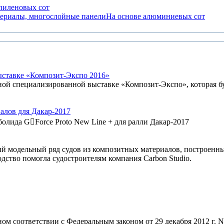
пиленовых сот
На основе алюминиевых сот
ыставке «Композит-Экспо 2016»
 специализированной выставке «Композит-Экспо», которая буд
алов для Дакар-2017
болида G￾Force Proto New Line + для ралли Дакар-2017
модельный ряд судов из композитных материалов, построенны
дство помогла судостроителям компания Carbon Studio.
ном соответствии с Федеральным законом от 29 декабря 2012 г. 