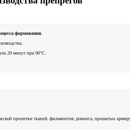
зводства препрегов
роцесса формования
.
оизводства.
ли 20 минут при 90°С.
ической пропитки тканей, филаментов, ровинга, прошитых арми