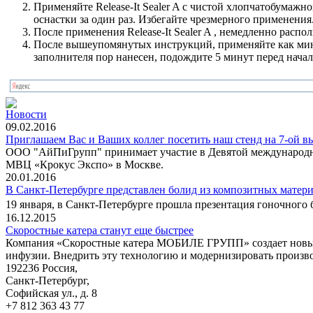
Применяйте Release-It Sealer A с чистой хлопчатобумаж
оснастки за один раз. Избегайте чрезмерного применения
После применения Release-It Sealer A , немедленно рас
После вышеупомянутых инструкций, применяйте как миним
заполнителя пор нанесен, подождите 5 минут перед нача
Новости
09.02.2016
Приглашаем Вас и Ваших коллег посетить наш стенд на 7-ой в
ООО "АйПиГрупп" принимает участие в Девятой международной
МВЦ «Крокус Экспо» в Москве.
20.01.2016
В Санкт-Петербурге представлен болид из композитных матери
19 января, в Санкт-Петербурге прошла презентация гоночного 
16.12.2015
Скоростные катера станут еще быстрее
Компания «Скоростные катера МОБИЛЕ ГРУПП» создает новый 
инфузии. Внедрить эту технологию и модернизировать произво
192236 Россия,
Санкт-Петербург,
Софийская ул., д. 8
+7 812 363 43 77