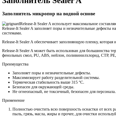
Заполнитель Sealer A
Заполнитель микропор на водной основе
Release-It Sealer A использует максимальное состав
Release-It Sealer A заполняет поры и незначительные дефекты
системами.
Release-It Sealer A обеспечивает заполняющую пленку, котор
Release-It Sealer A может быть использован для большинства
фенольных смол, PU, ABS, нейлон, поливинилхлорид, СТР, PE,
Преимущества
Заполняет поры и незначительные дефекты.
Максимизирует работу разделительной системы.
Термическая стабильность выше 315 °С.
Безопасен для окружающей среды.
Не огнеопасный, не токсичный, безопасен для персонала.
Применение
Полностью очистить всю поверхность оснастки от всех раз
пыль, грязь, масла, жиры и прочее, для очистки используй