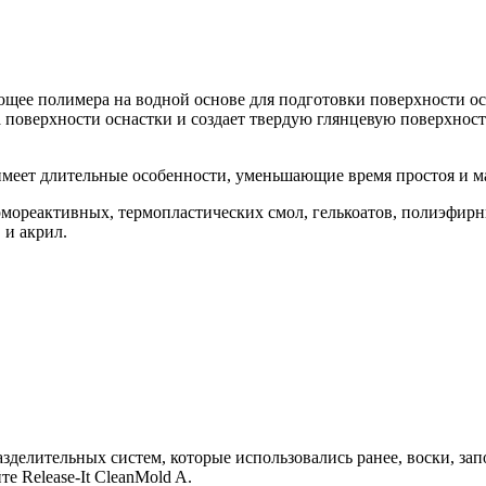
ляющее полимера на водной основе для подготовки поверхности 
 на поверхности оснастки и создает твердую глянцевую поверхно
ая имеет длительные особенности, уменьшающие время простоя и
 термореактивных, термопластических смол, гелькоатов, полиэф
 и акрил.
делительных систем, которые использовались ранее, воски, запол
те Release-It CleanMold A.