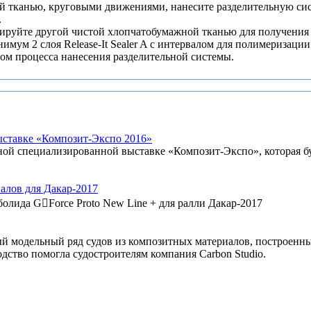
ной тканью, круговыми движениями, нанесите разделительную си
.
полируйте другой чистой хлопчатобумажной тканью для получения
ум 2 слоя Release-It Sealer A с интервалом для полимеризации
лом процесса нанесения разделительной системы.
ыставке «Композит-Экспо 2016»
 специализированной выставке «Композит-Экспо», которая буд
алов для Дакар-2017
болида G￾Force Proto New Line + для ралли Дакар-2017
модельный ряд судов из композитных материалов, построенны
дство помогла судостроителям компания Carbon Studio.